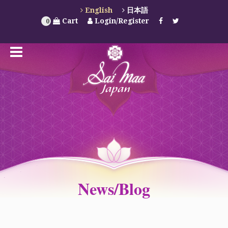
English
日本語
Cart
Login/Register
0
News/Blog