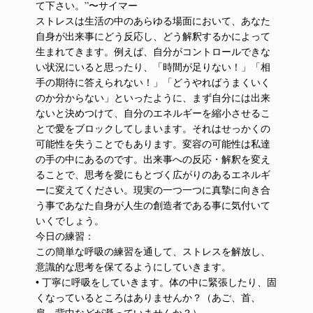
て下さい。”〜サイマー
ストレスは生活の中のあらゆる場面において、あなた
自身が出来事にどう反応し、どう解釈するかによって
生まれてきます。例えば、自分がコントロールできな
い状況にいると思ったり、「時間が足りない！」「相
手の期待に答えられない！」「どうやればうまくいく
のか分からない」といったように、まず自分には出来
ないと決めつけて、自分のエネルギーを縮小させるこ
とで愛をブロックしてしまいます。それはせっかくの
可能性を失うことでもあります。変容の可能性は私達
の手の中にあるのです。出来事への反応・解釈を変え
ることで、思考を愛にもとづく広がりのあるエネルギ
ーに変えてください。現実の一つ一つに真摯に向き合
う事であなた自身が人生の創造者である事に気付いて
いくでしょう。
今日の練習：
この簡単な呼吸の練習を通して、ストレスを解放し、
意識的な思考を保てるようにしていきます。
• 丁寧に呼吸をしていきます。体の中に緊張したり、固
くなっているところはありませんか？（あご、首、
肩、背中などが凝っていませんか？）