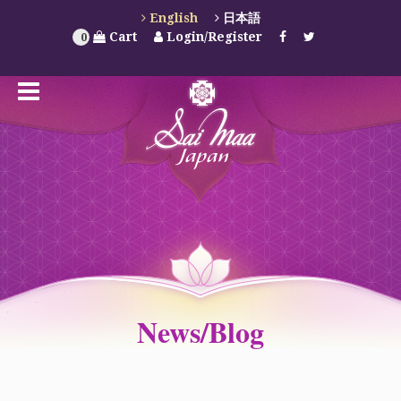
English
日本語
Cart
Login/Register
0
News/Blog