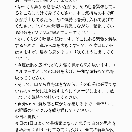
• ゆっくり鼻から息を吸いながら、その息を緊張してい
るところに向けてみてください。もし気持ちの中で何
かが浮上してきたら、その気持ちを受け入れてあげて
ください。1つ1つの呼吸を意識しながら、緊張してい
る部分をだんだんに緩めていってください。
• ゆっくり深く呼吸を続けます。そこにある緊張を解放
するために、鼻から息を大きくすって、今度は口から
はきますが、唇から息をゆっくり吹くように出してく
ださい。
• 今度は胸を広げながら力強く鼻から息を吸います。エ
ネルギー場としての自分を広げ、平和な気持ちで息を
吸ってください。
• そして、口から息をはきながら、今の自分に必要でな
いものを一緒に吐き出すようにイメージします。手放
していく気持ちで吐いてください。
• 自分の中に解放感と広がりを感じるまで、最低3回こ
の呼吸のサイクルを繰り返してください。
今日の挑戦：
今日の1日はまるで芸術家になった気分で自分の思考を
きめ細かく創り上げてみてください。全ての解釈や反