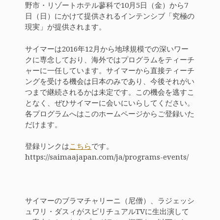
野市・リゾートホテル蓼科で10月5日（金）から7
日（日）にかけて提供されるインテンシブ「究極の
現実」が提供されます。
サイマーは2016年12月から地球規模での深いワー
クに専念しており、海外ではプログラムをティーチ
ャーに一任しています。サイマーから直接ティーチ
ングを受ける機会は日本のみであり、今後それがい
つまで継続されるかは未定です。この機会を逃すこ
となく、ぜひサイマーに会いにいらしてください。
各プログラムへはこのホームページからご登録いた
だけます。
登録リンクは
こちら
です。
https://saimaajapan.com/ja/programs-events/
サイマーのブラマチャリーニ（尼僧）、ラジェッシ
ュワリ・ダスィがスピリチュアルTVに生出演して