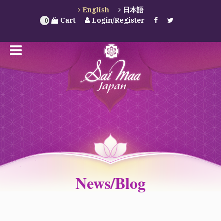
English
日本語
Cart
Login/Register
0
News/Blog