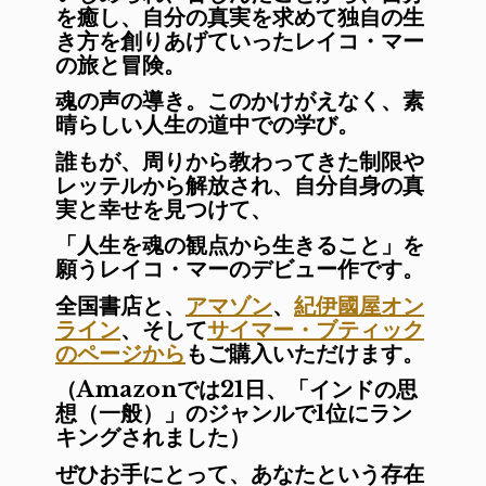
を癒し、自分の真実を求めて
独自の生
き方を創りあげていったレイコ・マー
の旅と冒険。
魂の声の導き。
このかけがえなく、素
晴らしい人生の道中での学び。
誰もが、周りから教わってきた制限や
レッテルから解放され、
自分自身の真
実と幸せを見つけて、
「
人生を魂の観点から生きること」を
願うレイコ・マーのデビュー作です。
全国書店と、
アマゾン
、
紀伊國屋オン
ライン
、そして
サイマー・ブティック
のページから
もご購入いただけます。
（Amazonでは21日、「インドの思
想（一般）」のジャンルで1位にラン
キングされました）
ぜひお手にとって、あなたという存在