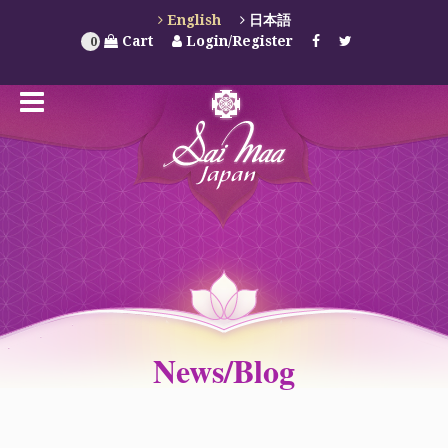
English
日本語
Cart
Login/Register
0
News/Blog