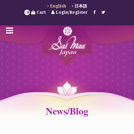
English
日本語
Cart
Login/Register
0
News/Blog