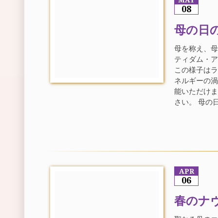
MAY
08
母の日
母を称え、
ティダム・ア
この様子は
ネルギーの渦
能いただけま
さい。 母の日の
APR
06
春のナ