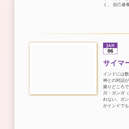
く、 自己修養
JAN
06
サイマ
インドには数
神との対話
拠りどころで
川・ガンガ（
れない、ガン
がインドでも