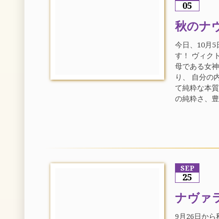
05
秋のナ
今日、10月
す！ ヴィク
母である女
り、 自分の
て純粋な本質
の純粋さ、豊
SEP
25
ナヴァ
9月26日か