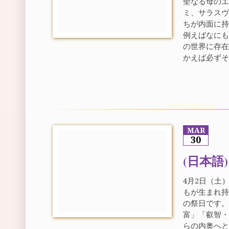
聖なる母のエ
ミ、サラスヴ
ちが内面に
例えばなにも
の世界に存在
かえば必ずそ
MAR
30
(日本語
4月2日（土
もが生まれ
の祭日です。
富」「叡智・
らの内奥へ