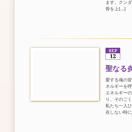
ます。クン
骨を上[...]
SEP
12
聖なる
愛する魂の皆
ネルギーを
エネルギー
り、そのご
私たち一人
在しない時に