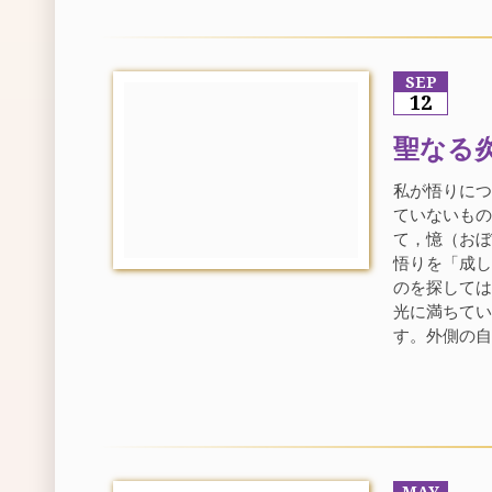
SEP
12
聖なる
私が悟りに
ていないも
て，憶（お
悟りを「成
のを探して
光に満ちて
す。外側の自[.