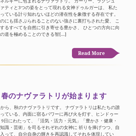
ネルギーに包まれるナヴァラトリ。 カーリー、ラクシュ
ァティと3つの姿をとって現れる女神ドゥルガーは、 私た
持っている計り知れないほどの潜在性を象徴する存在です。
のにも揺さぶられることのない強さに裏打ちされた愛、 こ
するすべてを自然に引き寄せる豊かさ、 ひとつの方向に向
の道を極めることのできる智[...]
Read More
) 春のナヴァラトリが始まります
）から、秋のナヴァラトリです。 ナヴァラトリは私たちの誰
持っている、内面に宿るパワーに再び火を灯す、ヒンドゥー
 9日にわたって、「活気・活力・元気」「豊かさ・健康・
知識・芸術」を司るそれぞれの女神に 祈りを捧げつつ、自
と入って、自分自身の輝きを再認識してそれを体現してい