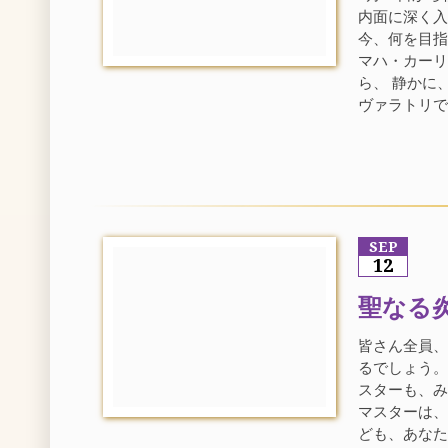
内面に深く入
今、何を目指
マハ・カー
ら、 静かに
ヴァラトリです
SEP
12
聖なる
皆さん全員
るでしょう
スターも、
マスターは、
ども、あな