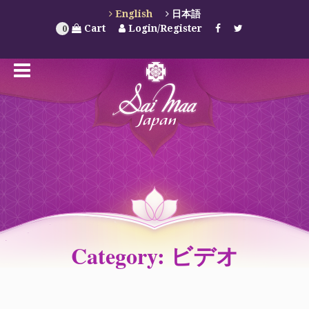
English
日本語
Cart
Login/Register
0
Category: ビデオ