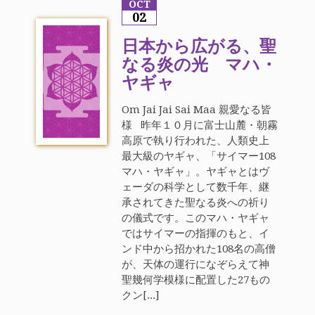
OCT
02
日本から広がる、聖
なる炎の光 マハ・
ヤギャ
Om Jai Jai Sai Maa 親愛なる皆
様 昨年１０月に富士山麓・朝霧
高原で執り行われた、人類史上
最大級のヤギャ、「サイマー108
マハ・ヤギャ」。ヤギャとはヴ
ェーダの科学として数千年、継
承されてきた聖なる炎への祈り
の儀式です。このマハ・ヤギャ
ではサイマーの指揮のもと、イ
ンド中から招かれた108名の高僧
が、天体の運行になぞらえて神
聖幾何学模様に配置した27もの
クン[...]