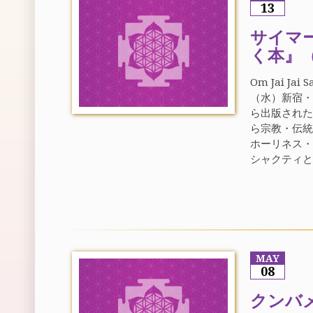
13
サイマ
く本』
Om Jai 
（水）新宿・
ら出版され
ら宗教・伝
ホーリネス
シャクティと
MAY
08
クンバ